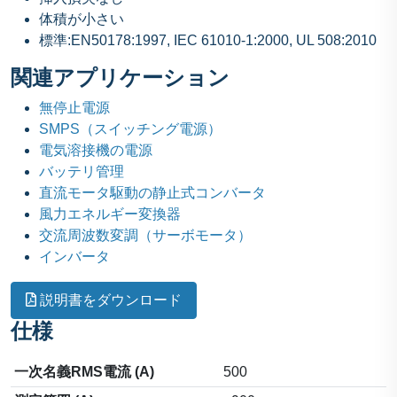
体積が小さい
標準:EN50178:1997, IEC 61010-1:2000, UL 508:2010
関連アプリケーション
無停止電源
SMPS（スイッチング電源）
電気溶接機の電源
バッテリ管理
直流モータ駆動の静止式コンバータ
風力エネルギー変換器
交流周波数変調（サーボモータ）
インバータ
説明書をダウンロード
仕様
一次名義RMS電流 (A)
500