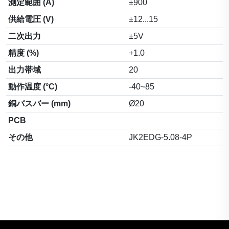
測定範囲 (A)
±900
供給電圧 (V)
±12...15
二次出力
±5V
精度 (%)
+1.0
出力帯域
20
動作温度 (°C)
-40~85
銅バスバー (mm)
Ø20
PCB
その他
JK2EDG-5.08-4P