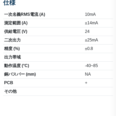
仕様
一次名義RMS電流 (A)
10mA
測定範囲 (A)
±14mA
供給電圧 (V)
24
二次出力
±25mA
精度 (%)
±0.8
出力帯域
動作温度 (°C)
-40~85
銅バスバー (mm)
NA
PCB
+
その他