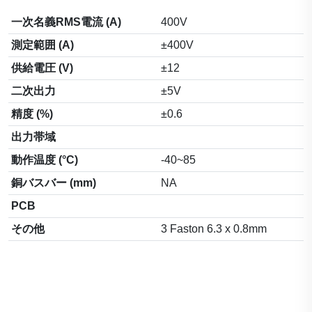
一次名義RMS電流 (A)
400V
測定範囲 (A)
±400V
供給電圧 (V)
±12
二次出力
±5V
精度 (%)
±0.6
出力帯域
動作温度 (°C)
-40~85
銅バスバー (mm)
NA
PCB
その他
3 Faston 6.3 x 0.8mm