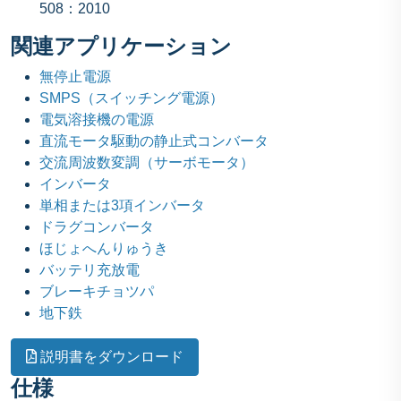
508：2010
関連アプリケーション
無停止電源
SMPS（スイッチング電源）
電気溶接機の電源
直流モータ駆動の静止式コンバータ
交流周波数変調（サーボモータ）
インバータ
単相または3項インバータ
ドラグコンバータ
ほじょへんりゅうき
バッテリ充放電
ブレーキチョツパ
地下鉄
説明書をダウンロード
仕様