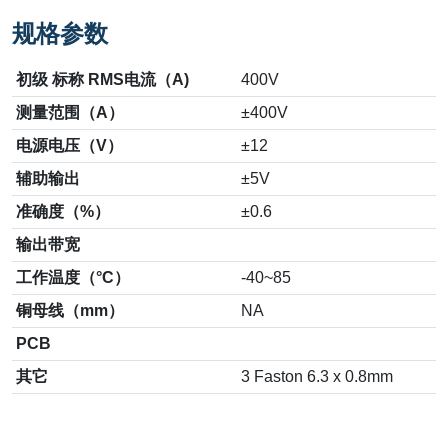
规格参数
初级 标称 RMS电流（A)
400V
测量范围（A）
±400V
电源电压（V）
±12
辅助输出
±5V
准确度（%）
±0.6
输出带宽
工作温度（°C）
-40~85
铜母线（mm）
NA
PCB
其它
3 Faston 6.3 x 0.8mm