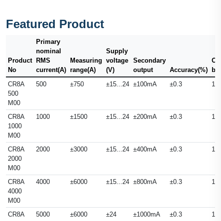
Featured Product
Primary
nominal
Supply
Product
RMS
Measuring
voltage
Secondary
Ou
No
current(A)
range(A)
(V)
output
Accuracy(%)
ba
CR8A
500
±750
±15...24
±100mA
±0.3
10
500
M00
CR8A
1000
±1500
±15...24
±200mA
±0.3
10
1000
M00
CR8A
2000
±3000
±15...24
±400mA
±0.3
10
2000
M00
CR8A
4000
±6000
±15...24
±800mA
±0.3
10
4000
M00
CR8A
5000
±6000
±24
±1000mA
±0.3
10