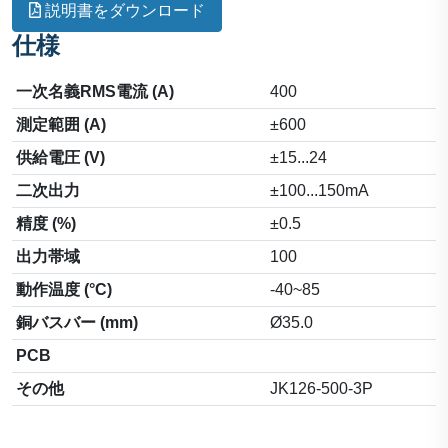
説明書をダウンロード
仕様
一次名義RMS電流 (A)
400
測定範囲 (A)
±600
供給電圧 (V)
±15...24
二次出力
±100...150mA
精度 (%)
±0.5
出力帯域
100
動作温度 (°C)
-40~85
銅バスバー (mm)
Ø35.0
PCB
その他
JK126-500-3P