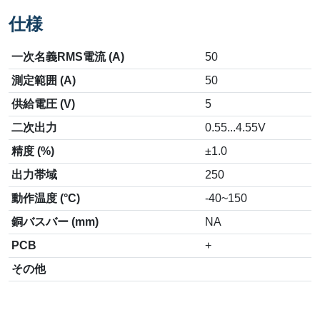
仕様
一次名義RMS電流 (A)
50
測定範囲 (A)
50
供給電圧 (V)
5
二次出力
0.55...4.55V
精度 (%)
±1.0
出力帯域
250
動作温度 (°C)
-40~150
銅バスバー (mm)
NA
PCB
+
その他