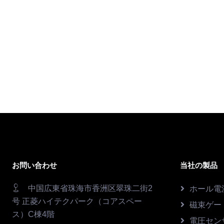
お問い合わせ
当社の製品
中国広東省珠海市香洲区翠珠二街2
ホール電
号 正菱ハイテクパーク（コアスペー
磁束ゲー
ス）C棟4階
電圧セン