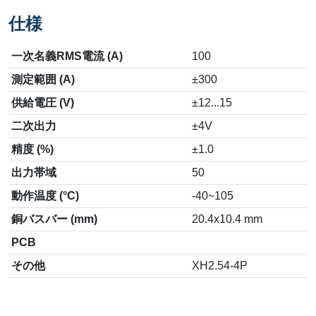
仕様
一次名義RMS電流 (A)
100
測定範囲 (A)
±300
供給電圧 (V)
±12...15
二次出力
±4V
精度 (%)
±1.0
出力帯域
50
動作温度 (°C)
-40~105
銅バスバー (mm)
20.4x10.4 mm
PCB
その他
XH2.54-4P