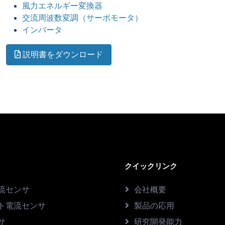
風力エネルギー変換器
交流周波数変調（サーボモータ）
インバータ
説明書をダウンロード
クイックリンク
流センサ
会社概要
ト電流センサ
製品の応用
サ
研究開発能力