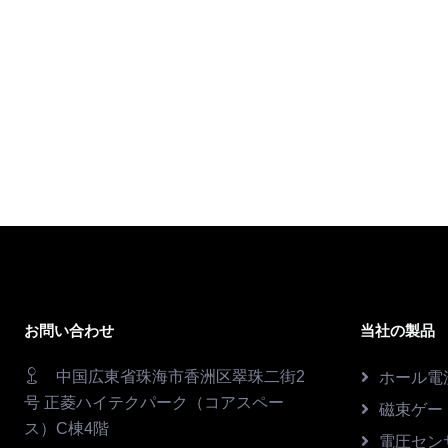
お問い合わせ
当社の製品
中国広東省珠海市香洲区翠珠二街2
ホール電
号 正菱ハイテクパーク（コアスペー
磁束ゲー
ス）C棟4階
電圧セン