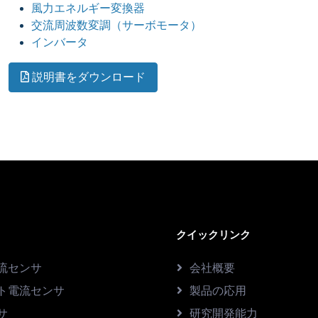
風力エネルギー変換器
交流周波数変調（サーボモータ）
インバータ
説明書をダウンロード
クイックリンク
流センサ
会社概要
ト電流センサ
製品の応用
サ
研究開発能力