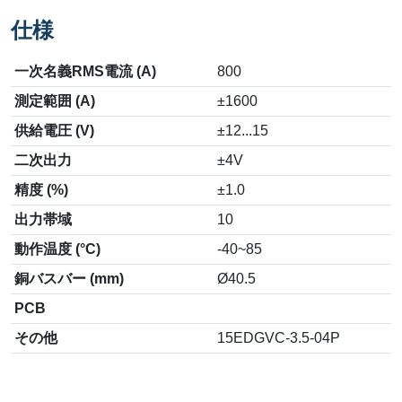
仕様
一次名義RMS電流 (A)
800
測定範囲 (A)
±1600
供給電圧 (V)
±12...15
二次出力
±4V
精度 (%)
±1.0
出力帯域
10
動作温度 (°C)
-40~85
銅バスバー (mm)
Ø40.5
PCB
その他
15EDGVC-3.5-04P