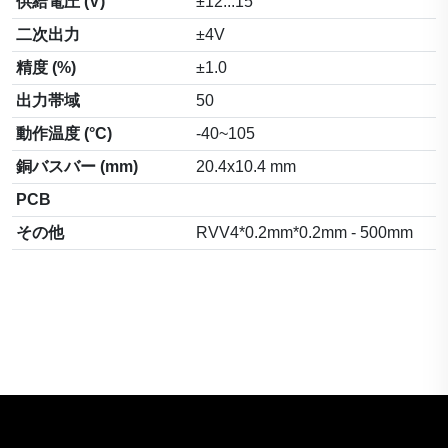
供給電圧 (V)
±12...15
二次出力
±4V
精度 (%)
±1.0
出力帯域
50
動作温度 (°C)
-40~105
銅バスバー (mm)
20.4x10.4 mm
PCB
その他
RVV4*0.2mm*0.2mm - 500mm