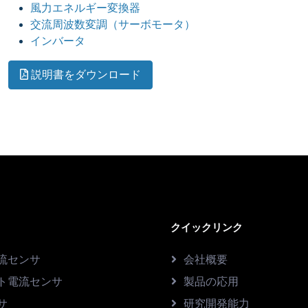
風力エネルギー変換器
交流周波数変調（サーボモータ）
インバータ
説明書をダウンロード
クイックリンク
流センサ
会社概要
ト電流センサ
製品の応用
サ
研究開発能力