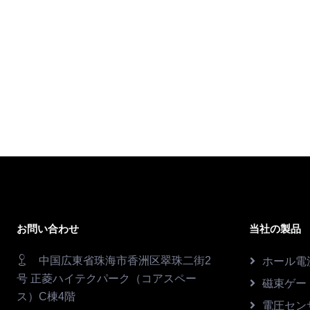
お問い合わせ
当社の製品
中国広東省珠海市香洲区翠珠二街2
ホール電
号 正菱ハイテクパーク（コアスペー
磁束ゲー
ス）C棟4階
電圧セン