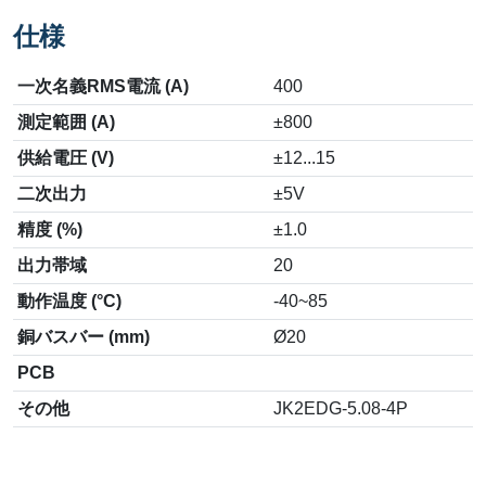
仕様
一次名義RMS電流 (A)
400
測定範囲 (A)
±800
供給電圧 (V)
±12...15
二次出力
±5V
精度 (%)
±1.0
出力帯域
20
動作温度 (°C)
-40~85
銅バスバー (mm)
Ø20
PCB
その他
JK2EDG-5.08-4P