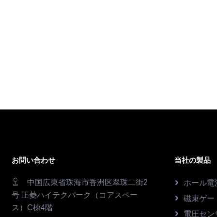
お問い合わせ
当社の製品
中国広東省珠海市香洲区翠珠二街2
ホール電
号 正菱ハイテクパーク（コアスペー
磁束ゲー
ス）C棟4階
電圧セン