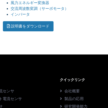
風力エネルギー変換器
交流周波数変調（サーボモータ）
インバータ
説明書をダウンロード
クイックリンク
流センサ
会社概要
ト電流センサ
製品の応用
サ
研究開発能力