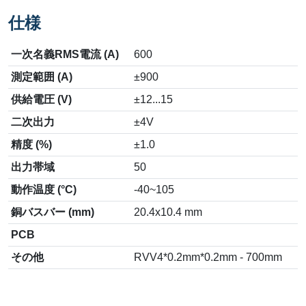
仕様
一次名義RMS電流 (A)
600
測定範囲 (A)
±900
供給電圧 (V)
±12...15
二次出力
±4V
精度 (%)
±1.0
出力帯域
50
動作温度 (°C)
-40~105
銅バスバー (mm)
20.4x10.4 mm
PCB
その他
RVV4*0.2mm*0.2mm - 700mm