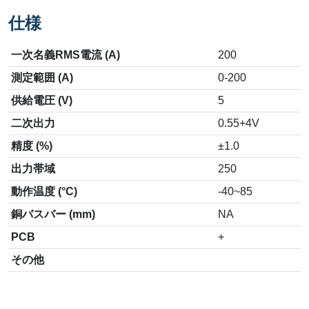
仕様
一次名義RMS電流 (A)
200
測定範囲 (A)
0-200
供給電圧 (V)
5
二次出力
0.55+4V
精度 (%)
±1.0
出力帯域
250
動作温度 (°C)
-40~85
銅バスバー (mm)
NA
PCB
+
その他