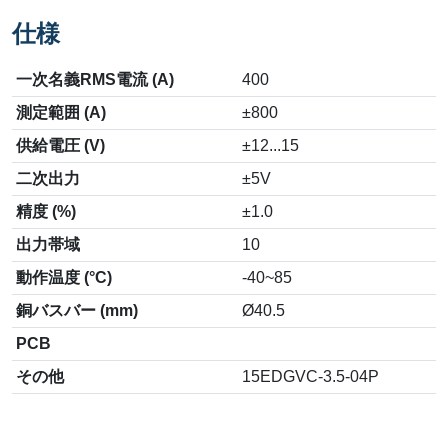
仕様
一次名義RMS電流 (A)
400
測定範囲 (A)
±800
供給電圧 (V)
±12...15
二次出力
±5V
精度 (%)
±1.0
出力帯域
10
動作温度 (°C)
-40~85
銅バスバー (mm)
Ø40.5
PCB
その他
15EDGVC-3.5-04P