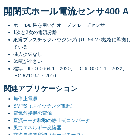
開閉式ホール電流センサ400 A
ホール効果を用いたオープンループセンサ
1次と2次の電流分離
絶縁プラスチックハウジングはUL 94-V 0規格に準拠し
ている
挿入損失なし
体積が小さい
標準：IEC 60664-1：2020、IEC 61800-5-1：2022、
IEC 62109-1：2010
関連アプリケーション
無停止電源
SMPS（スイッチング電源）
電気溶接機の電源
直流モータ駆動の静止式コンバータ
風力エネルギー変換器
交流周波数変調（サーボモータ）