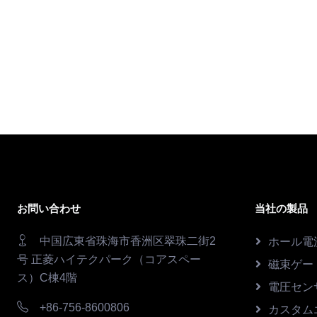
お問い合わせ
当社の製品
中国広東省珠海市香洲区翠珠二街2
ホール電
号 正菱ハイテクパーク（コアスペー
磁束ゲー
ス）C棟4階
電圧セン
+86-756-8600806
カスタム