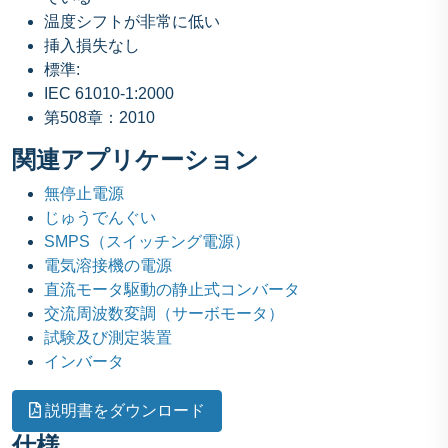
温度シフトが非常に低い
挿入損失なし
標準:
IEC 61010-1:2000
第508章：2010
関連アプリケーション
無停止電源
じゅうでんぐい
SMPS（スイッチング電源）
電気溶接機の電源
直流モータ駆動の静止式コンバータ
交流周波数変調（サーボモータ）
試験及び測定装置
インバータ
説明書をダウンロード
仕様