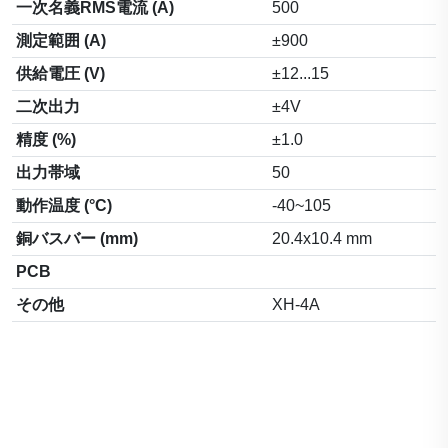
一次名義RMS電流 (A)
500
測定範囲 (A)
±900
供給電圧 (V)
±12...15
二次出力
±4V
精度 (%)
±1.0
出力帯域
50
動作温度 (°C)
-40~105
銅バスバー (mm)
20.4x10.4 mm
PCB
その他
XH-4A