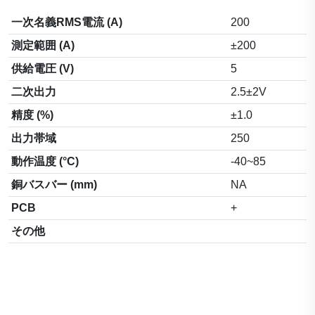
一次名義RMS電流 (A)
200
測定範囲 (A)
±200
供給電圧 (V)
5
二次出力
2.5±2V
精度 (%)
±1.0
出力帯域
250
動作温度 (°C)
-40~85
銅バスバー (mm)
NA
PCB
+
その他