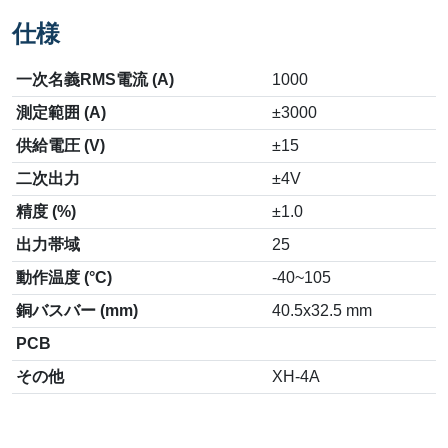
仕様
一次名義RMS電流 (A)
1000
測定範囲 (A)
±3000
供給電圧 (V)
±15
二次出力
±4V
精度 (%)
±1.0
出力帯域
25
動作温度 (°C)
-40~105
銅バスバー (mm)
40.5x32.5 mm
PCB
その他
XH-4A