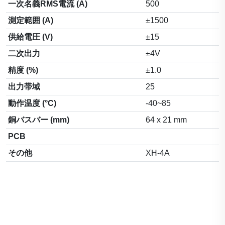
一次名義RMS電流 (A)
500
測定範囲 (A)
±1500
供給電圧 (V)
±15
二次出力
±4V
精度 (%)
±1.0
出力帯域
25
動作温度 (°C)
-40~85
銅バスバー (mm)
64 x 21 mm
PCB
その他
XH-4A