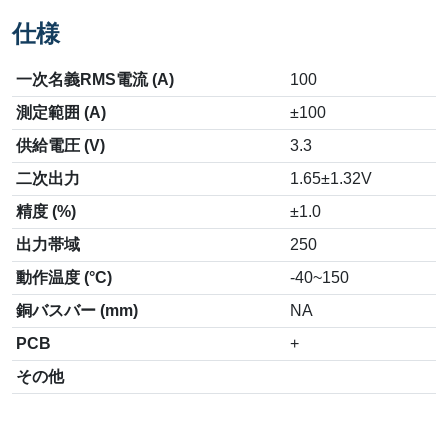
仕様
一次名義RMS電流 (A)
100
測定範囲 (A)
±100
供給電圧 (V)
3.3
二次出力
1.65±1.32V
精度 (%)
±1.0
出力帯域
250
動作温度 (°C)
-40~150
銅バスバー (mm)
NA
PCB
+
その他