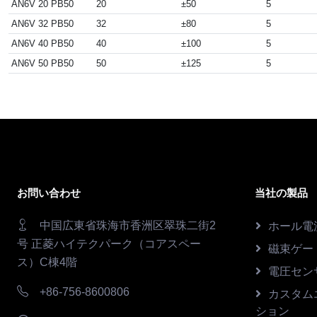
AN6V 20 PB50
20
±50
5
AN6V 32 PB50
32
±80
5
AN6V 40 PB50
40
±100
5
AN6V 50 PB50
50
±125
5
お問い合わせ
当社の製品
中国広東省珠海市香洲区翠珠二街2
ホール電
号 正菱ハイテクパーク（コアスペー
磁束ゲー
ス）C棟4階
電圧セン
+86-756-8600806
カスタム
ション