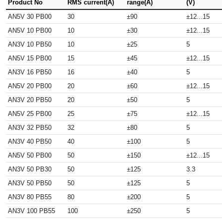
Product No
RMS current(A)
range(A)
(V)
AN5V 30 PB00
30
±90
±12...15
AN5V 10 PB00
10
±30
±12...15
AN3V 10 PB50
10
±25
5
AN5V 15 PB00
15
±45
±12...15
AN3V 16 PB50
16
±40
5
AN5V 20 PB00
20
±60
±12...15
AN3V 20 PB50
20
±50
5
AN5V 25 PB00
25
±75
±12...15
AN3V 32 PB50
32
±80
5
AN3V 40 PB50
40
±100
5
AN5V 50 PB00
50
±150
±12...15
AN3V 50 PB30
50
±125
3.3
AN3V 50 PB50
50
±125
5
AN3V 80 PB55
80
±200
5
AN3V 100 PB55
100
±250
5