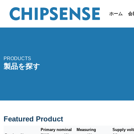
ホーム
会
PRODUCTS
製品を探す
Featured Product
Primary nominal
Measuring
Supply vol