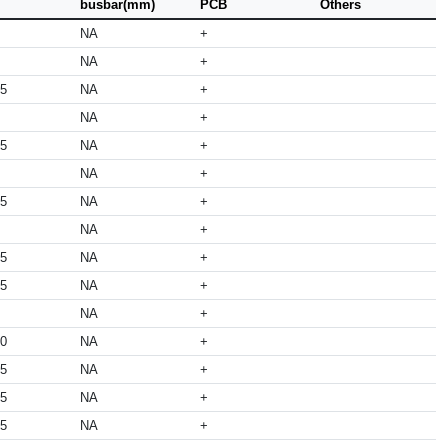
busbar(mm)
PCB
Others
NA
+
NA
+
05
NA
+
NA
+
05
NA
+
NA
+
05
NA
+
NA
+
05
NA
+
05
NA
+
NA
+
50
NA
+
05
NA
+
05
NA
+
05
NA
+