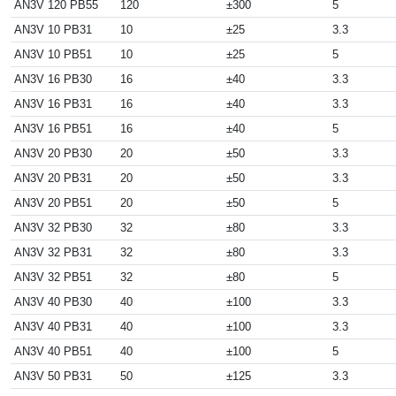
AN3V 120 PB55
120
±300
5
AN3V 10 PB31
10
±25
3.3
AN3V 10 PB51
10
±25
5
AN3V 16 PB30
16
±40
3.3
AN3V 16 PB31
16
±40
3.3
AN3V 16 PB51
16
±40
5
AN3V 20 PB30
20
±50
3.3
AN3V 20 PB31
20
±50
3.3
AN3V 20 PB51
20
±50
5
AN3V 32 PB30
32
±80
3.3
AN3V 32 PB31
32
±80
3.3
AN3V 32 PB51
32
±80
5
AN3V 40 PB30
40
±100
3.3
AN3V 40 PB31
40
±100
3.3
AN3V 40 PB51
40
±100
5
AN3V 50 PB31
50
±125
3.3