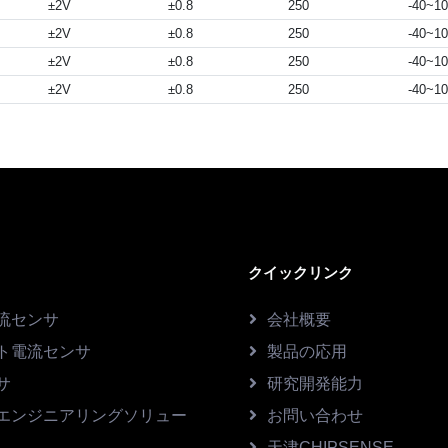
±2V
±0.8
250
-40~1
±2V
±0.8
250
-40~1
±2V
±0.8
250
-40~1
±2V
±0.8
250
-40~1
クイックリンク
流センサ
会社概要
ト電流センサ
製品の応用
サ
研究開発能力
エンジニアリングソリュー
お問い合わせ
天津CHIPSENSE