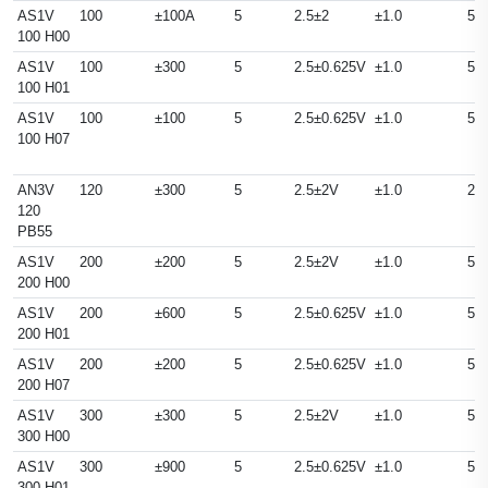
AS1V
100
±100A
5
2.5±2
±1.0
50
100 H00
AS1V
100
±300
5
2.5±0.625V
±1.0
50
100 H01
AS1V
100
±100
5
2.5±0.625V
±1.0
50
100 H07
AN3V
120
±300
5
2.5±2V
±1.0
25
120
PB55
AS1V
200
±200
5
2.5±2V
±1.0
50
200 H00
AS1V
200
±600
5
2.5±0.625V
±1.0
50
200 H01
AS1V
200
±200
5
2.5±0.625V
±1.0
50
200 H07
AS1V
300
±300
5
2.5±2V
±1.0
50
300 H00
AS1V
300
±900
5
2.5±0.625V
±1.0
50
300 H01