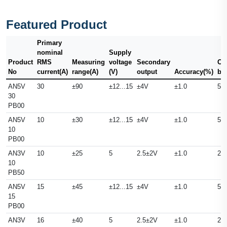
Featured Product
Primary
nominal
Supply
Product
RMS
Measuring
voltage
Secondary
Ou
No
current(A)
range(A)
(V)
output
Accuracy(%)
ba
AN5V
30
±90
±12...15
±4V
±1.0
50
30
PB00
AN5V
10
±30
±12...15
±4V
±1.0
50
10
PB00
AN3V
10
±25
5
2.5±2V
±1.0
25
10
PB50
AN5V
15
±45
±12...15
±4V
±1.0
50
15
PB00
AN3V
16
±40
5
2.5±2V
±1.0
25