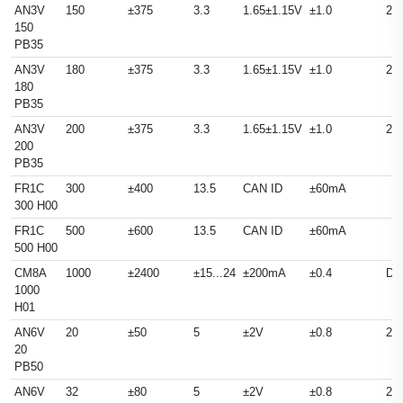
AN3V
150
±375
3.3
1.65±1.15V
±1.0
25
150
PB35
AN3V
180
±375
3.3
1.65±1.15V
±1.0
25
180
PB35
AN3V
200
±375
3.3
1.65±1.15V
±1.0
25
200
PB35
FR1C
300
±400
13.5
CAN ID
±60mA
300 H00
FR1C
500
±600
13.5
CAN ID
±60mA
500 H00
CM8A
1000
±2400
±15...24
±200mA
±0.4
DC
1000
H01
AN6V
20
±50
5
±2V
±0.8
25
20
PB50
AN6V
32
±80
5
±2V
±0.8
25