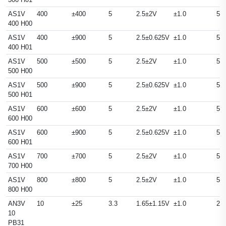
AS1V
400
±400
5
2.5±2V
±1.0
50
400 H00
AS1V
400
±900
5
2.5±0.625V
±1.0
50
400 H01
AS1V
500
±500
5
2.5±2V
±1.0
50
500 H00
AS1V
500
±900
5
2.5±0.625V
±1.0
50
500 H01
AS1V
600
±600
5
2.5±2V
±1.0
50
600 H00
AS1V
600
±900
5
2.5±0.625V
±1.0
50
600 H01
AS1V
700
±700
5
2.5±2V
±1.0
50
700 H00
AS1V
800
±800
5
2.5±2V
±1.0
50
800 H00
AN3V
10
±25
3.3
1.65±1.15V
±1.0
25
10
PB31