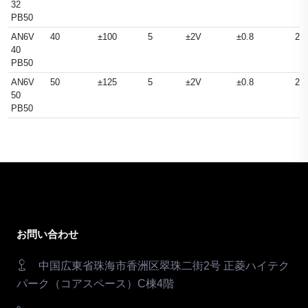
32
PB50
AN6V
40
±100
5
±2V
±0.8
25
40
PB50
AN6V
50
±125
5
±2V
±0.8
25
50
PB50
お問い合わせ
中国広東省珠海市香洲区翠珠二街2号 正菱ハイテク
パーク（コアスペース）C棟4階