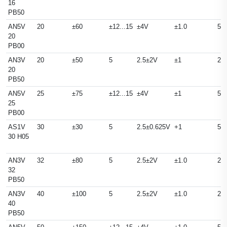
16
PB50
AN5V
20
±60
±12...15
±4V
±1.0
50
20
PB00
AN3V
20
±50
5
2.5±2V
±1
25
20
PB50
AN5V
25
±75
±12...15
±4V
±1
50
25
PB00
AS1V
30
±30
5
2.5±0.625V
+1
50
30 H05
AN3V
32
±80
5
2.5±2V
±1.0
25
32
PB50
AN3V
40
±100
5
2.5±2V
±1.0
25
40
PB50