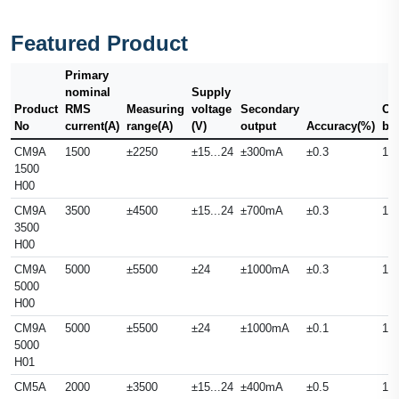
Featured Product
Primary
nominal
Supply
Product
RMS
Measuring
voltage
Secondary
Ou
No
current(A)
range(A)
(V)
output
Accuracy(%)
ba
CM9A
1500
±2250
±15...24
±300mA
±0.3
10
1500
H00
CM9A
3500
±4500
±15...24
±700mA
±0.3
10
3500
H00
CM9A
5000
±5500
±24
±1000mA
±0.3
10
5000
H00
CM9A
5000
±5500
±24
±1000mA
±0.1
10
5000
H01
CM5A
2000
±3500
±15...24
±400mA
±0.5
10