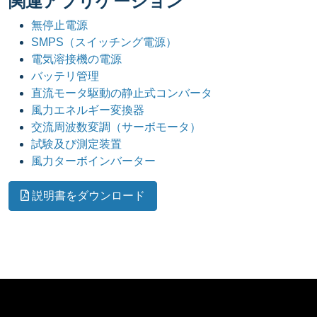
関連アプリケーション
無停止電源
SMPS（スイッチング電源）
電気溶接機の電源
バッテリ管理
直流モータ駆動の静止式コンバータ
風力エネルギー変換器
交流周波数変調（サーボモータ）
試験及び測定装置
風力ターボインバーター
説明書をダウンロード