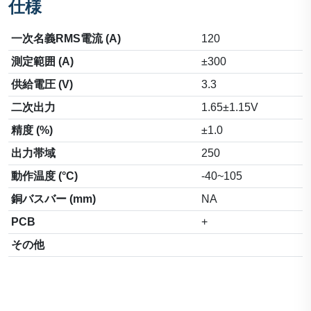
仕様
一次名義RMS電流 (A)
120
測定範囲 (A)
±300
供給電圧 (V)
3.3
二次出力
1.65±1.15V
精度 (%)
±1.0
出力帯域
250
動作温度 (°C)
-40~105
銅バスバー (mm)
NA
PCB
+
その他