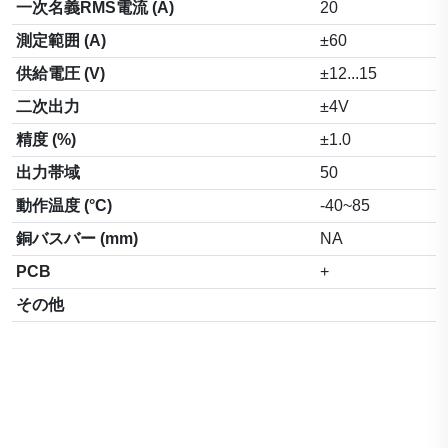
一次名義RMS電流 (A)
20
測定範囲 (A)
±60
供給電圧 (V)
±12...15
二次出力
±4V
精度 (%)
±1.0
出力帯域
50
動作温度 (°C)
-40~85
銅バスバー (mm)
NA
PCB
+
その他