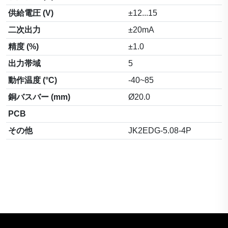
供給電圧 (V)
±12...15
二次出力
±20mA
精度 (%)
±1.0
出力帯域
5
動作温度 (°C)
-40~85
銅バスバー (mm)
Ø20.0
PCB
その他
JK2EDG-5.08-4P