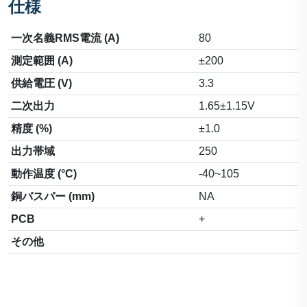
仕様
一次名義RMS電流 (A)
80
測定範囲 (A)
±200
供給電圧 (V)
3.3
二次出力
1.65±1.15V
精度 (%)
±1.0
出力帯域
250
動作温度 (°C)
-40~105
銅バスバー (mm)
NA
PCB
+
その他