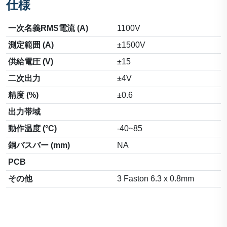
仕様
一次名義RMS電流 (A)
1100V
測定範囲 (A)
±1500V
供給電圧 (V)
±15
二次出力
±4V
精度 (%)
±0.6
出力帯域
動作温度 (°C)
-40~85
銅バスバー (mm)
NA
PCB
その他
3 Faston 6.3 x 0.8mm