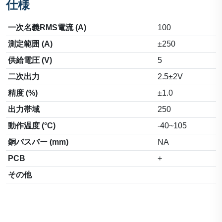
仕様
一次名義RMS電流 (A)
100
測定範囲 (A)
±250
供給電圧 (V)
5
二次出力
2.5±2V
精度 (%)
±1.0
出力帯域
250
動作温度 (°C)
-40~105
銅バスバー (mm)
NA
PCB
+
その他