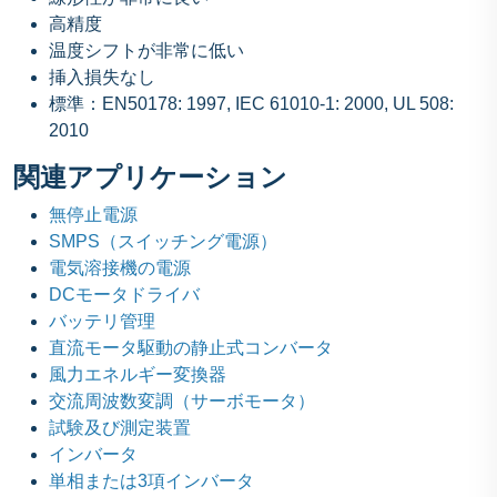
高精度
温度シフトが非常に低い
挿入損失なし
標準：EN50178: 1997, IEC 61010-1: 2000, UL 508:
2010
関連アプリケーション
無停止電源
SMPS（スイッチング電源）
電気溶接機の電源
DCモータドライバ
バッテリ管理
直流モータ駆動の静止式コンバータ
風力エネルギー変換器
交流周波数変調（サーボモータ）
試験及び測定装置
インバータ
単相または3項インバータ