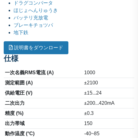
ドラグコンバータ
ほじょへんりゅうき
バッテリ充放電
ブレーキチョツパ
地下鉄
説明書をダウンロード
仕様
一次名義RMS電流 (A)
1000
測定範囲 (A)
±2100
供給電圧 (V)
±15...24
二次出力
±200...420mA
精度 (%)
±0.3
出力帯域
150
動作温度 (°C)
-40~85