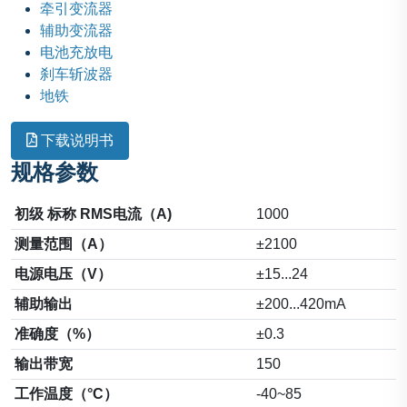
牵引变流器
辅助变流器
电池充放电
刹车斩波器
地铁
下载说明书
规格参数
初级 标称 RMS电流（A)
1000
测量范围（A）
±2100
电源电压（V）
±15...24
辅助输出
±200...420mA
准确度（%）
±0.3
输出带宽
150
工作温度（°C）
-40~85