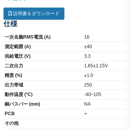
説明書をダウンロード
仕様
一次名義RMS電流 (A)
16
測定範囲 (A)
±40
供給電圧 (V)
3.3
二次出力
1.65±1.15V
精度 (%)
±1.0
出力帯域
250
動作温度 (°C)
-40~105
銅バスバー (mm)
NA
PCB
+
その他