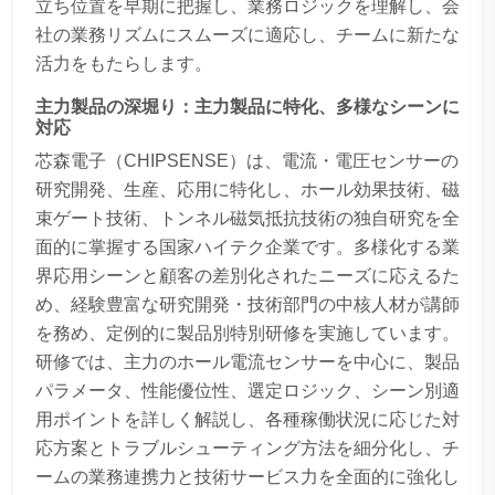
立ち位置を早期に把握し、業務ロジックを理解し、会
社の業務リズムにスムーズに適応し、チームに新たな
活力をもたらします。
主力製品の深堀り：主力製品に特化、多様なシーンに
対応
芯森電子（CHIPSENSE）は、電流・電圧センサーの
研究開発、生産、応用に特化し、ホール効果技術、磁
束ゲート技術、トンネル磁気抵抗技術の独自研究を全
面的に掌握する国家ハイテク企業です。多様化する業
界応用シーンと顧客の差別化されたニーズに応えるた
め、経験豊富な研究開発・技術部門の中核人材が講師
を務め、定例的に製品別特別研修を実施しています。
研修では、主力のホール電流センサーを中心に、製品
パラメータ、性能優位性、選定ロジック、シーン別適
用ポイントを詳しく解説し、各種稼働状況に応じた対
応方案とトラブルシューティング方法を細分化し、チ
ームの業務連携力と技術サービス力を全面的に強化し