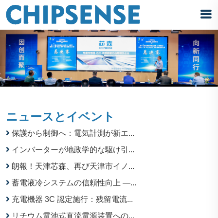
ニュースとイベント
保護から制御へ：電気計測が新エ...
インバーターが地政学的な駆け引...
朗報！天津芯森、再び天津市イノ...
蓄電液冷システムの信頼性向上 —...
充電機器 3C 認定施行：残留電流...
リチウム電池式直流電源装置への...