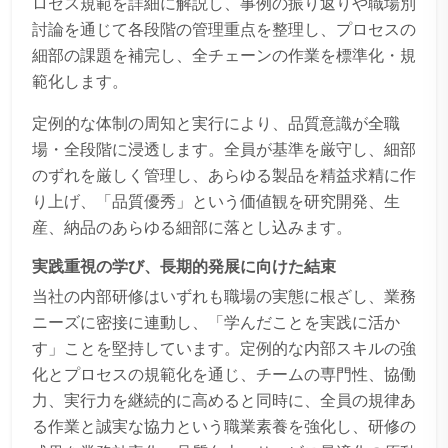
ロセス規範を詳細に解説し、事例の振り返りや職場別
討論を通じて各段階の管理重点を整理し、プロセスの
細部の課題を補完し、全チェーンの作業を標準化・規
範化します。
定例的な体制の周知と実行により、品質意識が全職
場・全段階に浸透します。全員が基準を厳守し、細部
のずれを厳しく管理し、あらゆる製品を精益求精に作
り上げ、「品質優秀」という価値観を研究開発、生
産、納品のあらゆる細部に落とし込みます。
実践重視の学び、長期的発展に向けた結束
当社の内部研修はいずれも職場の実態に根ざし、業務
ニーズに密接に連動し、「学んだことを実践に活か
す」ことを堅持しています。定例的な内部スキルの強
化とプロセスの規範化を通じ、チームの専門性、協働
力、実行力を継続的に高めると同時に、全員の規律あ
る作業と誠実な協力という職業素養を強化し、研修の