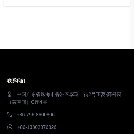
联系我们
中国广东省珠海市香洲区翠珠二街2号正菱·高科园
（芯空间）C座4层
+86-756-8600806
+86-13302876826