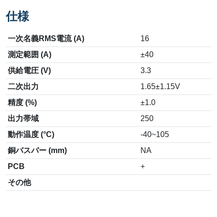
仕様
一次名義RMS電流 (A)
16
測定範囲 (A)
±40
供給電圧 (V)
3.3
二次出力
1.65±1.15V
精度 (%)
±1.0
出力帯域
250
動作温度 (°C)
-40~105
銅バスバー (mm)
NA
PCB
+
その他