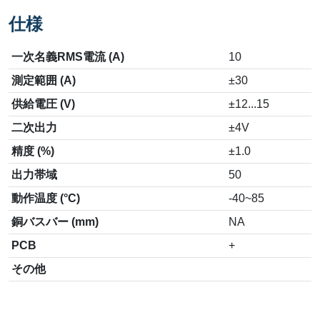
仕様
一次名義RMS電流 (A)
10
測定範囲 (A)
±30
供給電圧 (V)
±12...15
二次出力
±4V
精度 (%)
±1.0
出力帯域
50
動作温度 (°C)
-40~85
銅バスバー (mm)
NA
PCB
+
その他