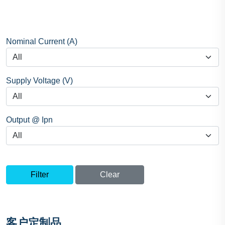
Nominal Current (A)
Supply Voltage (V)
Output @ Ipn
Filter
Clear
客户定制品