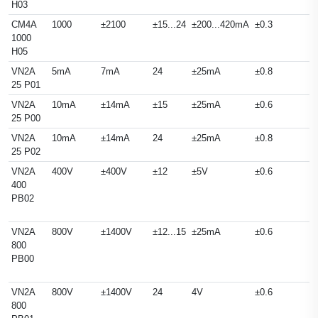
H03
CM4A
1000
±2100
±15...24
±200...420mA
±0.3
1000
H05
VN2A
5mA
7mA
24
±25mA
±0.8
25 P01
VN2A
10mA
±14mA
±15
±25mA
±0.6
25 P00
VN2A
10mA
±14mA
24
±25mA
±0.8
25 P02
VN2A
400V
±400V
±12
±5V
±0.6
400
PB02
VN2A
800V
±1400V
±12...15
±25mA
±0.6
800
PB00
VN2A
800V
±1400V
24
4V
±0.6
800