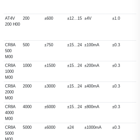
AT4V
200
±600
±12...15
±4V
±1.0
200 H00
CR8A
500
±750
±15...24
±100mA
±0.3
500
M00
CR8A
1000
±1500
±15...24
±200mA
±0.3
1000
M00
CR8A
2000
±3000
±15...24
±400mA
±0.3
2000
M00
CR8A
4000
±6000
±15...24
±800mA
±0.3
4000
M00
CR8A
5000
±6000
±24
±1000mA
±0.3
5000
M00