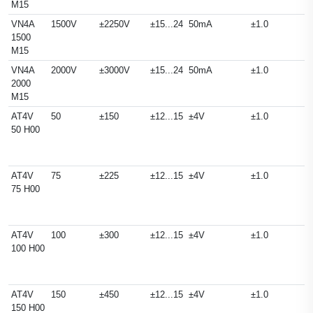
M15
VN4A
1500V
±2250V
±15...24
50mA
±1.0
1500
M15
VN4A
2000V
±3000V
±15...24
50mA
±1.0
2000
M15
AT4V
50
±150
±12...15
±4V
±1.0
50 H00
AT4V
75
±225
±12...15
±4V
±1.0
75 H00
AT4V
100
±300
±12...15
±4V
±1.0
100 H00
AT4V
150
±450
±12...15
±4V
±1.0
150 H00