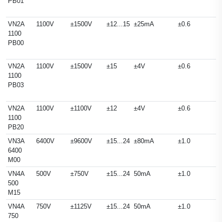
PB01
VN2A
1100V
±1500V
±12...15
±25mA
±0.6
1100
PB00
VN2A
1100V
±1500V
±15
±4V
±0.6
1100
PB03
VN2A
1100V
±1100V
±12
±4V
±0.6
1100
PB20
VN3A
6400V
±9600V
±15...24
±80mA
±1.0
6400
M00
VN4A
500V
±750V
±15...24
50mA
±1.0
500
M15
VN4A
750V
±1125V
±15...24
50mA
±1.0
750