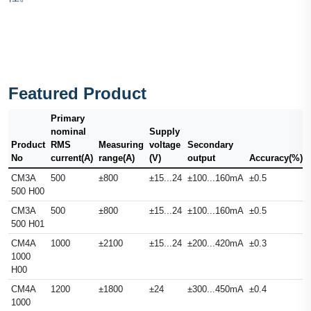
Featured Product
Primary
nominal
Supply
Product
RMS
Measuring
voltage
Secondary
No
current(A)
range(A)
(V)
output
Accuracy(%)
CM3A
500
±800
±15...24
±100...160mA
±0.5
500 H00
CM3A
500
±800
±15...24
±100...160mA
±0.5
500 H01
CM4A
1000
±2100
±15...24
±200...420mA
±0.3
1000
H00
CM4A
1200
±1800
±24
±300...450mA
±0.4
1000