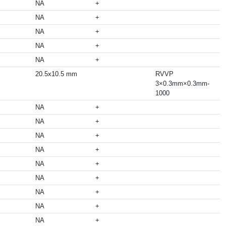
NA
+
NA
+
NA
+
NA
+
NA
+
20.5x10.5 mm
RVVP
3×0.3mm×0.3mm-
1000
NA
+
NA
+
NA
+
NA
+
NA
+
NA
+
NA
+
NA
+
NA
+