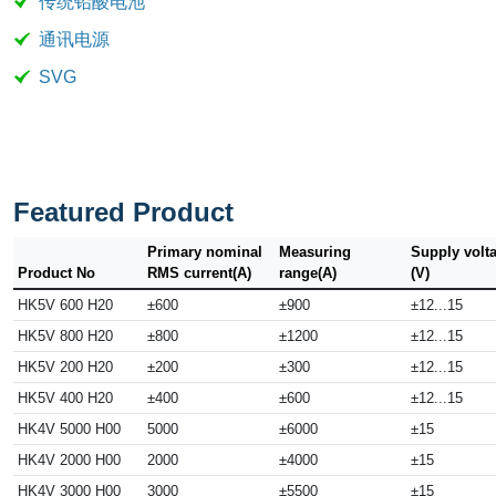
传统铅酸电池
通讯电源
SVG
Featured Product
Primary nominal
Measuring
Supply volt
Product No
RMS current(A)
range(A)
(V)
HK5V 600 H20
±600
±900
±12...15
HK5V 800 H20
±800
±1200
±12...15
HK5V 200 H20
±200
±300
±12...15
HK5V 400 H20
±400
±600
±12...15
HK4V 5000 H00
5000
±6000
±15
HK4V 2000 H00
2000
±4000
±15
HK4V 3000 H00
3000
±5500
±15