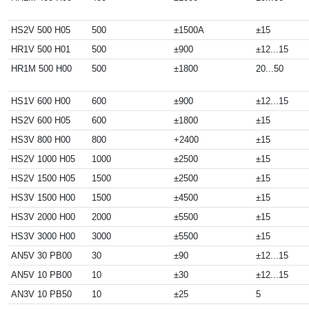
HS2V 500 H05
500
±1500A
±15
HR1V 500 H01
500
±900
±12...15
HR1M 500 H00
500
±1800
20...50
HS1V 600 H00
600
±900
±12...15
HS2V 600 H05
600
±1800
±15
HS3V 800 H00
800
+2400
±15
HS2V 1000 H05
1000
±2500
±15
HS2V 1500 H05
1500
±2500
±15
HS3V 1500 H00
1500
±4500
±15
HS3V 2000 H00
2000
±5500
±15
HS3V 3000 H00
3000
±5500
±15
AN5V 30 PB00
30
±90
±12...15
AN5V 10 PB00
10
±30
±12...15
AN3V 10 PB50
10
±25
5