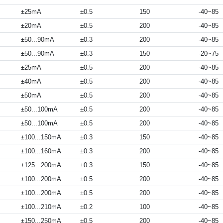
±25mA
±0.5
150
-40~85
±20mA
±0.5
200
-40~85
±50...90mA
±0.3
200
-40~85
±50...90mA
±0.3
150
-20~75
±25mA
±0.5
200
-40~85
±40mA
±0.5
200
-40~85
±50mA
±0.5
200
-40~85
±50...100mA
±0.5
200
-40~85
±50...100mA
±0.5
200
-40~85
±100...150mA
±0.3
150
-40~85
±100...160mA
±0.3
200
-40~85
±125...200mA
±0.3
150
-40~85
±100...200mA
±0.5
200
-40~85
±100...200mA
±0.5
200
-40~85
±100...210mA
±0.2
100
-40~85
±150...250mA
±0.5
200
-40~85