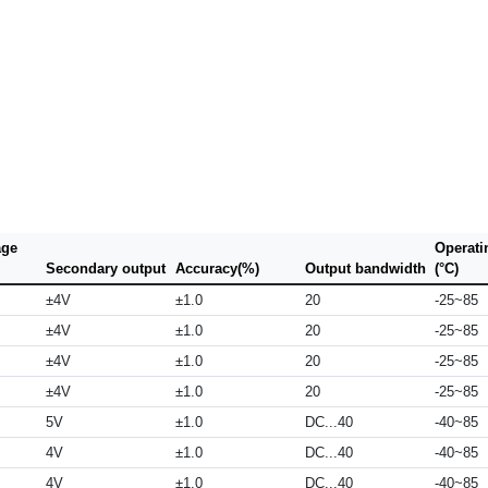
age
Operati
Secondary output
Accuracy(%)
Output bandwidth
(°C)
±4V
±1.0
20
-25~85
±4V
±1.0
20
-25~85
±4V
±1.0
20
-25~85
±4V
±1.0
20
-25~85
5V
±1.0
DC...40
-40~85
4V
±1.0
DC...40
-40~85
4V
±1.0
DC...40
-40~85