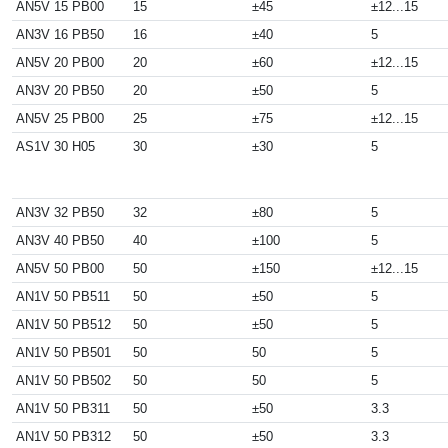
AN5V 15 PB00
15
±45
±12...15
AN3V 16 PB50
16
±40
5
AN5V 20 PB00
20
±60
±12...15
AN3V 20 PB50
20
±50
5
AN5V 25 PB00
25
±75
±12...15
AS1V 30 H05
30
±30
5
AN3V 32 PB50
32
±80
5
AN3V 40 PB50
40
±100
5
AN5V 50 PB00
50
±150
±12...15
AN1V 50 PB511
50
±50
5
AN1V 50 PB512
50
±50
5
AN1V 50 PB501
50
50
5
AN1V 50 PB502
50
50
5
AN1V 50 PB311
50
±50
3.3
AN1V 50 PB312
50
±50
3.3