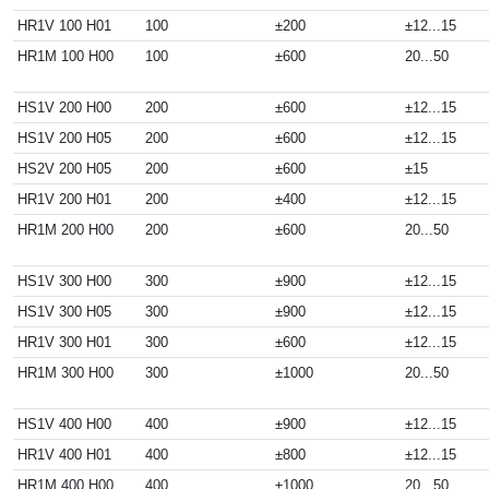
HR1V 100 H01
100
±200
±12...15
HR1M 100 H00
100
±600
20...50
HS1V 200 H00
200
±600
±12...15
HS1V 200 H05
200
±600
±12...15
HS2V 200 H05
200
±600
±15
HR1V 200 H01
200
±400
±12...15
HR1M 200 H00
200
±600
20...50
HS1V 300 H00
300
±900
±12...15
HS1V 300 H05
300
±900
±12...15
HR1V 300 H01
300
±600
±12...15
HR1M 300 H00
300
±1000
20...50
HS1V 400 H00
400
±900
±12...15
HR1V 400 H01
400
±800
±12...15
HR1M 400 H00
400
±1000
20...50