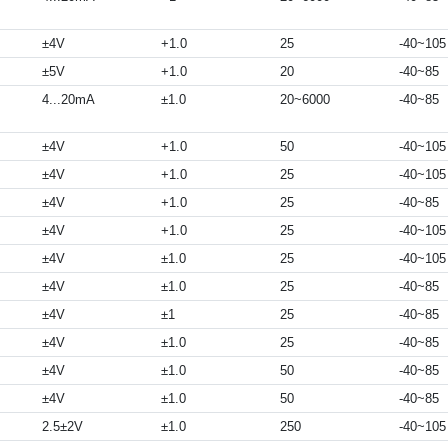
±4V
+1.0
25
-40~105
±5V
+1.0
20
-40~85
4...20mA
±1.0
20~6000
-40~85
±4V
+1.0
50
-40~105
±4V
+1.0
25
-40~105
±4V
+1.0
25
-40~85
±4V
+1.0
25
-40~105
±4V
±1.0
25
-40~105
±4V
±1.0
25
-40~85
±4V
±1
25
-40~85
±4V
±1.0
25
-40~85
±4V
±1.0
50
-40~85
±4V
±1.0
50
-40~85
2.5±2V
±1.0
250
-40~105