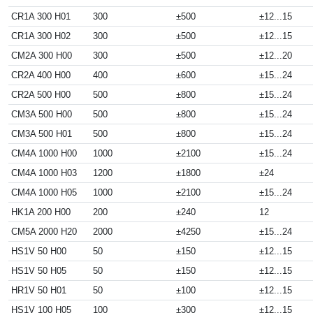
CR1A 300 H01
300
±500
±12...15
CR1A 300 H02
300
±500
±12...15
CM2A 300 H00
300
±500
±12...20
CR2A 400 H00
400
±600
±15...24
CR2A 500 H00
500
±800
±15...24
CM3A 500 H00
500
±800
±15...24
CM3A 500 H01
500
±800
±15...24
CM4A 1000 H00
1000
±2100
±15...24
CM4A 1000 H03
1200
±1800
±24
CM4A 1000 H05
1000
±2100
±15...24
HK1A 200 H00
200
±240
12
CM5A 2000 H20
2000
±4250
±15...24
HS1V 50 H00
50
±150
±12...15
HS1V 50 H05
50
±150
±12...15
HR1V 50 H01
50
±100
±12...15
HS1V 100 H05
100
±300
±12...15