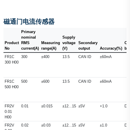
磁通门电流传感器
Primary
nominal
Supply
Product
RMS
Measuring
voltage
Secondary
Ou
No
current(A)
range(A)
(V)
output
Accuracy(%)
ba
FR1C
300
±400
13.5
CAN ID
±60mA
300 H00
FR1C
500
±600
13.5
CAN ID
±60mA
500 H00
FR2V
0.01
±0.015
±12...15
±5V
+1.0
DC
0.01
H00
FR2V
0.02
±0.03
±12...15
±5V
±1.0
DC