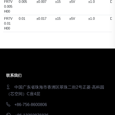
FR7V
0.005
±0.007
±15
±5V
±1.0
DC
0.005
H00
FR7V
0.01
±0.017
±15
±5V
±1.0
DC
0.01
H00
联系我们
中国广东省珠海市香洲区翠珠二街2号正菱·高科园
（芯空间）C座4层
+86-756-8600806