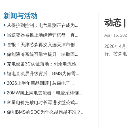
新闻与活动
动态 
从保护到控制：电气量测正在成为...
当逆变器被推上地缘博弈棋盘，真...
April 15, 20
喜报！天津芯森再次入选天津市创...
2026年4
行。芯森电
储能液冷系统可靠性提升，辅助回...
充电设备3C认证落地：剩余电流检...
锂电直流屏升级背后，BMS为何需...
2026上半年新品回顾 | 芯森电子...
20MW海上风电变流器：电流采样链...
容量电价把放电时长写进收益公式...
储能BMS的SOC为什么越跑越不准？...