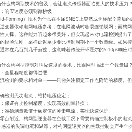
为什么构网型技术的普及，会让电流传感器面临更大的技术压力
：响应速度必须到微秒级
rid-Forming）技术为什么在本届SNEC上突然成为标配？
逆变器依赖电网电压参考，在电网波动时容易连锁脱网；而构网
性支撑。这种能力听起来很美好，但实现起来对电流检测提出了
的经验法则，采样延迟至少要比控制周期小一个数量级。如果控制
通常在几百到几千赫兹，这意味着传统开环霍尔的5-10μs响
为什么构网型控制对响应速度的要求，比跟网型高出一个数量级
：全量程精度都得过硬
流检测的要求相对单一——只需关注额定工作点附近的精度。但
确检测无功电流，维持电压稳定；
：保证有功控制精度，实现高效能量转换；
：准确测量数倍于额定值的冲击电流，实现快速保护。
零点附近。构网型逆变器在空载工况下需要精确控制极小的电流
传感器的失调电流和温漂，对构网型逆变器的空载控制会产生什