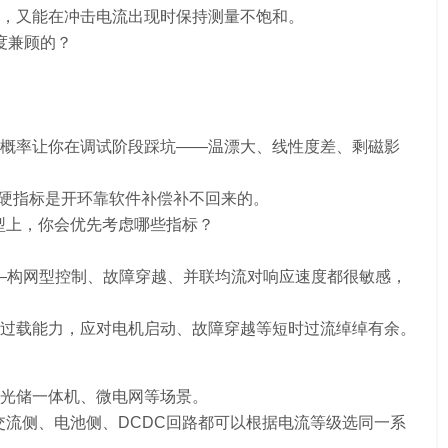
，又能在冲击电流出现时保持测量不饱和。
精度兼顾的？
概率让你在调试阶段踩坑——温漂大、线性度差、剩磁影
些硬指标是开环靠软件补偿补不回来的。
型上，你会优先考虑哪些指标？
——构网型控制、故障穿越、并联均流对响应速度都很敏感，
1.67倍过载能力，应对电机启动、故障穿越等短时过流绰绰有余。
光储一体机、微电网等场景。
、逆变交流侧、电池侧、DCDC回路都可以根据电流等级选同一系