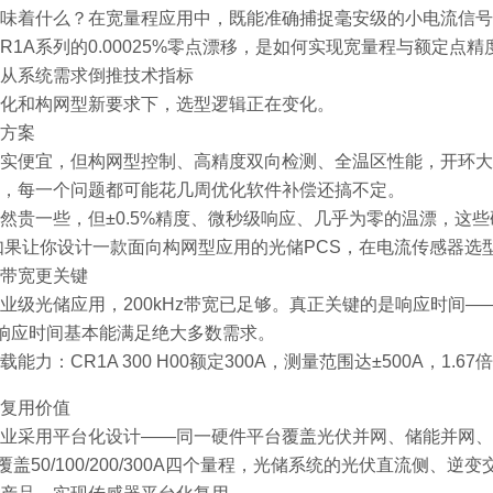
味着什么？在宽量程应用中，既能准确捕捉毫安级的小电流信号
CR1A系列的0.00025%零点漂移，是如何实现宽量程与额定点
从系统需求倒推技术指标
化和构网型新要求下，选型逻辑正在变化。
方案
实便宜，但构网型控制、高精度双向检测、全温区性能，开环大
，每一个问题都可能花几周优化软件补偿还搞不定。
然贵一些，但±0.5%精度、微秒级响应、几乎为零的温漂，这
如果让你设计一款面向构网型应用的光储PCS，在电流传感器选
带宽更关键
业级光储应用，200kHz带宽已足够。真正关键的是响应时间
的响应时间基本能满足绝大多数需求。
载能力：CR1A 300 H00额定300A，测量范围达±500A，
复用价值
业采用平台化设计——同一硬件平台覆盖光伏并网、储能并网、
列覆盖50/100/200/300A四个量程，光储系统的光伏直流侧