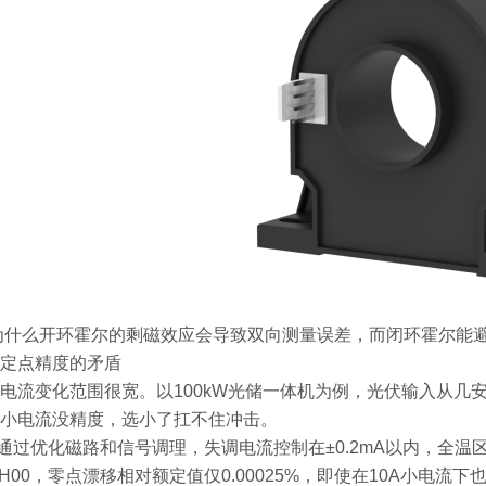
为什么开环霍尔的剩磁效应会导致双向测量误差，而闭环霍尔能
定点精度的矛盾
电流变化范围很宽。以100kW光储一体机为例，光伏输入从几
小电流没精度，选小了扛不住冲击。
列通过优化磁路和信号调理，失调电流控制在±0.2mA以内，全温区（-
00 H00，零点漂移相对额定值仅0.00025%，即使在10A小电流下