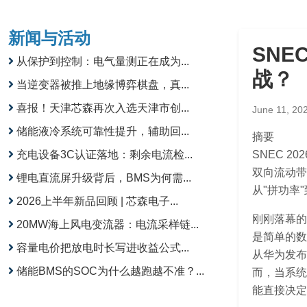
新闻与活动
SNE
从保护到控制：电气量测正在成为...
战？
当逆变器被推上地缘博弈棋盘，真...
喜报！天津芯森再次入选天津市创...
June 11, 20
储能液冷系统可靠性提升，辅助回...
摘要
充电设备3C认证落地：剩余电流检...
SNEC 
双向流动带
锂电直流屏升级背后，BMS为何需...
从"拼功率"
2026上半年新品回顾 | 芯森电子...
刚刚落幕的
20MW海上风电变流器：电流采样链...
是简单的数
容量电价把放电时长写进收益公式...
从华为发布
储能BMS的SOC为什么越跑越不准？...
而，当系统
能直接决定