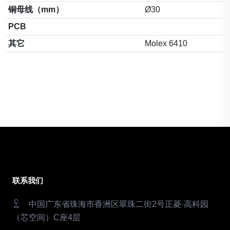
铜母线（mm）
Ø30
PCB
其它
Molex 6410
联系我们
中国广东省珠海市香洲区翠珠二街2号正菱·高科园
（芯空间）C座4层