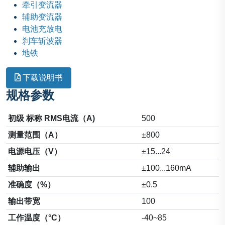
牵引变流器
辅助变流器
电池充放电
刹车斩波器
地铁
下载说明书
规格参数
初级 标称 RMS电流（A)
500
测量范围（A）
±800
电源电压（V）
±15...24
辅助输出
±100...160mA
准确度（%）
±0.5
输出带宽
100
工作温度（°C）
-40~85