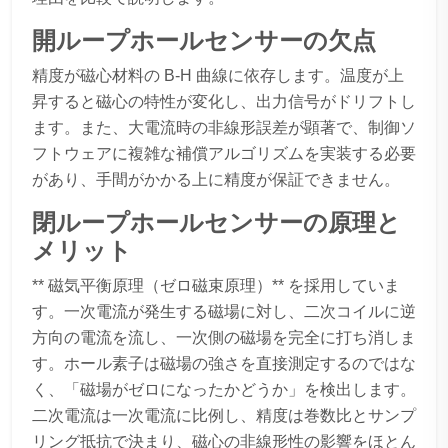
開ループホールセンサーの欠点
精度が磁心材料の B-H 曲線に依存します。温度が上
昇すると磁心の特性が変化し、出力信号がドリフトし
ます。また、大電流時の非線形誤差が顕著で、制御ソ
フトウェアに複雑な補償アルゴリズムを実装する必要
があり、手間がかかる上に精度が保証できません。
閉ループホールセンサーの原理と
メリット
** 磁気平衡原理（ゼロ磁束原理）** を採用していま
す。一次電流が発生する磁場に対し、二次コイルに逆
方向の電流を流し、一次側の磁場を完全に打ち消しま
す。ホール素子は磁場の強さを直接測定するのではな
く、「磁場がゼロになったかどうか」を検出します。
二次電流は一次電流に比例し、精度は巻数比とサンプ
リング抵抗で決まり、磁心の非線形性の影響をほとん