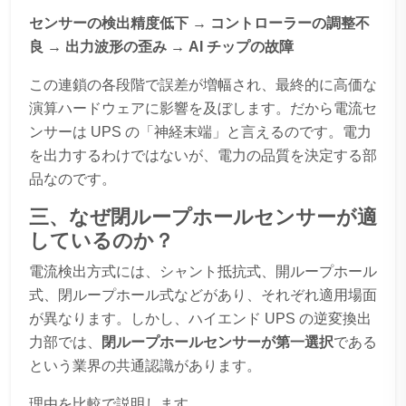
センサーの検出精度低下 → コントローラーの調整不
良 → 出力波形の歪み → AI チップの故障
この連鎖の各段階で誤差が増幅され、最終的に高価な
演算ハードウェアに影響を及ぼします。だから電流セ
ンサーは UPS の「神経末端」と言えるのです。電力
を出力するわけではないが、電力の品質を決定する部
品なのです。
三、なぜ閉ループホールセンサーが適
しているのか？
電流検出方式には、シャント抵抗式、開ループホール
式、閉ループホール式などがあり、それぞれ適用場面
が異なります。しかし、ハイエンド UPS の逆変換出
力部では、
閉ループホールセンサーが第一選択
である
という業界の共通認識があります。
理由を比較で説明します。