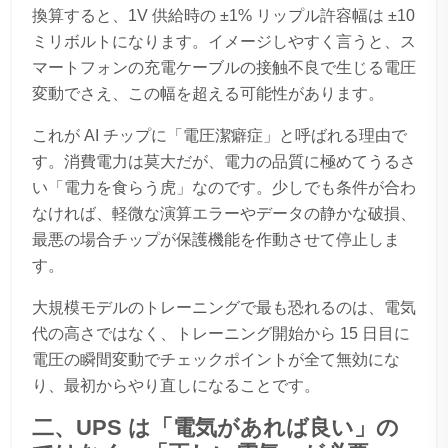
換算すると、1V 供給時の ±1% リップル許容幅は ±10
ミリボルトになります。イメージしやすく言うと、ス
マートフォンの充電ケーブルの接触不良で生じる電圧
変動でさえ、この幅を超える可能性があります。
これが AI チップに「電圧潔癖症」と呼ばれる理由で
す。消費電力は莫大だが、電力の品質に極めてうるさ
い「電力を食らう虎」なのです。少しでも条件が合わ
なければ、軽微な演算エラーやデータの静かな破損、
最悪の場合チップが保護機能を作動させて停止しま
す。
大規模モデルのトレーニングで最も恐れるのは、電気
代の高さではなく、トレーニング開始から 15 日目に
電圧の瞬間変動でチェックポイントが全て無効にな
り、最初からやり直しになることです。
二、UPS は「電気があれば良い」の