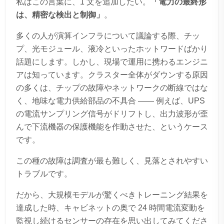
私はこの言葉に、1 文を追加したい。
「電力の最終形
は、精密な検出と制御」
。
多くの人が演算インフラについて議論する際、チッ
プ、光モジュール、液冷といったホットワードばかり
話題にします。しかし、現場で運用に携わるエンジニ
アは知っています。クラスター全体がダウンする原因
の多くは、チップの故障やネットワークの断線ではな
く、地味な電力供給部品の不具合 —— 例えば、UPS
の電流サンプリング信号がドリフトし、出力波形が歪
んで下流機器の保護機能を作動させた、というケース
です。
この種の故障は調査が最も難しく、見落とされやすい
トラブルです。
だから、大規模モデルが驚くべきトレーニング結果を
達成した時、キャビネットの奥で 24 時間電流変動を
監視し続けるセンサーの存在を思い出してみてくださ