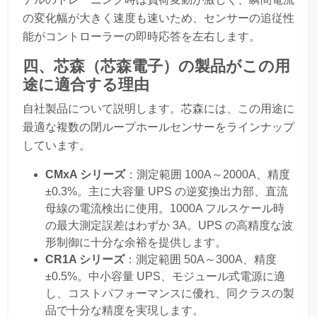
の変化幅が大きく速度も速いため、センサーの追従性
能がコントローラーの即時応答を左右します。
四、芯森（芯森電子）の製品がこの用
途に適合する理由
自社製品について説明します。芯森には、この用途に
最適な複数の閉ループホールセンサーをラインナップ
しています。
CMxA シリーズ
：測定範囲 100A～2000A、精度
±0.3%。主に大容量 UPS の逆変換出力部、直流
母線の電流検出に使用。1000A フルスケール時
の最大測定誤差はわずか 3A。UPS の高精度な波
形制御に十分な余裕を提供します。
CR1A シリーズ
：測定範囲 50A～300A、精度
±0.5%。中小容量 UPS、モジュール式電源に適
し、コストパフォーマンスに優れ、同クラスの製
品で十分な精度を実現します。