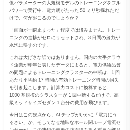
億パラメーターの大規模モデルのトレーニングをフル
パワーで実行中、電力網がたった 50 ミリ秒揺れただ
けで、何が起こるのでしょうか？
「画面が一瞬止まった」程度では済みません。トレー
ニングの進捗がゼロにリセットされ、3 日間の努力が
水泡に帰すのです。
これは大げさな話ではありません。国内の大手クラウ
ド企業が昨年公表したデータによると、電力供給品質
の問題によるトレーニングクラスターの中断は、1 回
あたり平均約 17 時間の有効トレーニング時間の損失
を引き起こします。計算力コストに換算すると、
1000 基規模のクラスターが 1 回中断するだけで、高
級ミッドサイズセダン 1 台分の費用が飛びます。
今日はこの観点から、AI チップがいかに「電力にう
るさい」か、そしてなぜ地味なホール閉ループ電流セ
ンサーが、この連鎖の最後の防衛線を担う重要な部品