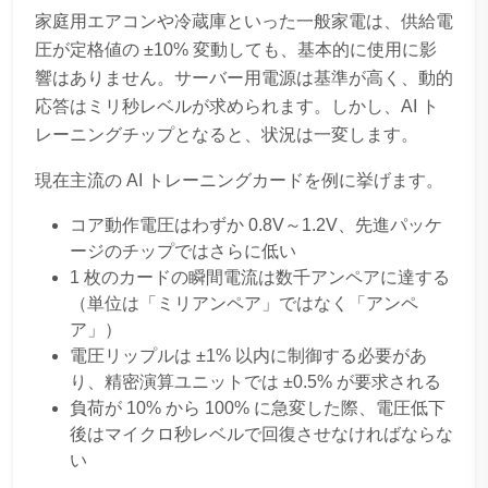
家庭用エアコンや冷蔵庫といった一般家電は、供給電
圧が定格値の ±10% 変動しても、基本的に使用に影
響はありません。サーバー用電源は基準が高く、動的
応答はミリ秒レベルが求められます。しかし、AI ト
レーニングチップとなると、状況は一変します。
現在主流の AI トレーニングカードを例に挙げます。
コア動作電圧はわずか 0.8V～1.2V、先進パッケ
ージのチップではさらに低い
1 枚のカードの瞬間電流は数千アンペアに達する
（単位は「ミリアンペア」ではなく「アンペ
ア」）
電圧リップルは ±1% 以内に制御する必要があ
り、精密演算ユニットでは ±0.5% が要求される
負荷が 10% から 100% に急変した際、電圧低下
後はマイクロ秒レベルで回復させなければならな
い