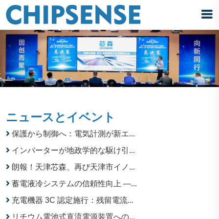
ニュースとイベント
保護から制御へ：電気計測が新エ...
インバーターが地政学的な駆け引...
朗報！天津芯森、再び天津市イノ...
蓄電液冷システムの信頼性向上 —...
充電機器 3C 認定施行：残留電流...
リチウム電池式直流電源装置への...