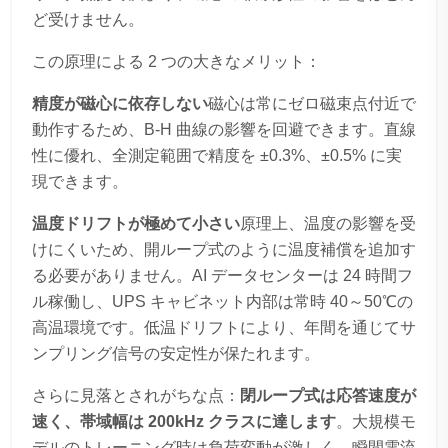
ど受けません。
この原理による 2 つの大きなメリット：
精度が磁心に依存しない
磁心は常にゼロ磁束点付近で
動作するため、B-H 曲線の影響を回避できます。直線
性に優れ、全測定範囲で精度を ±0.3%、±0.5% に実
現できます。
温度ドリフトが極めて小さい
原理上、温度の影響を受
けにくいため、開ループ式のように温度補償を追加す
る必要がありません。AI データセンターは 24 時間フ
ル稼働し、UPS キャビネット内部は常時 40～50℃の
高温環境です。低温ドリフトにより、年間を通じてサ
ンプリング信号の安定性が保たれます。
さらに見落とされがちな点：
閉ループ式は応答速度が
速く、帯域幅は 200kHz クラスに達します
。大規模モ
デルのトレーニング時は負荷変動が激しく、瞬間電流