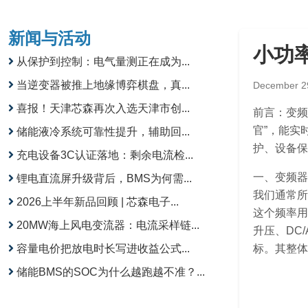
新闻与活动
小功
从保护到控制：电气量测正在成为...
当逆变器被推上地缘博弈棋盘，真...
December 2
喜报！天津芯森再次入选天津市创...
前言：变频
官”，能实
储能液冷系统可靠性提升，辅助回...
护、设备保
充电设备3C认证落地：剩余电流检...
一、变频器
锂电直流屏升级背后，BMS为何需...
我们通常所
2026上半年新品回顾 | 芯森电子...
这个频率用
20MW海上风电变流器：电流采样链...
升压、DC
容量电价把放电时长写进收益公式...
标。其整体
储能BMS的SOC为什么越跑越不准？...