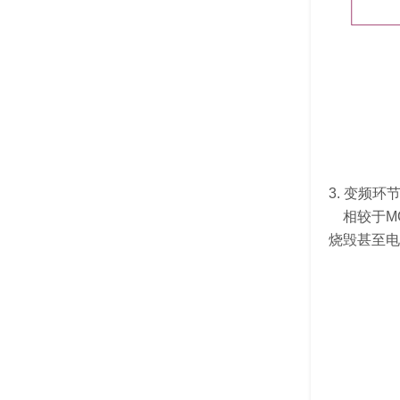
3. 变频
​ 相较于
烧毁甚至电