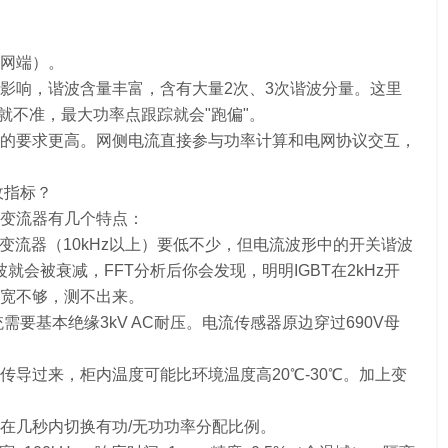
网端）。
影响，谐波含量丰富，含有大量2次、3次谐波分量。这里
就不准，最大功率点跟踪就会"跑偏"。
的要求更高。网侧电流直接参与功率计算和电网协议交互，
收指标？
段的变流器有几个特点：
iC变流器（10kHz以上）要低不少，但电流波形中的开关谐波
波就会被衰减，FFT分析后你会发现，明明IGBT在2kHz开
宽不够，测不出来。
V系统需要基本绝缘3kV AC耐压。电流传感器原边穿过690V母
导过来，柜内温度可能比环境温度高20℃-30℃。加上变
在几秒内切换有功/无功功率分配比例。