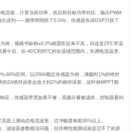
的电流值，计算当前功率，然后和目标功率对比，输出PWM
出误判——频率明明跌了0.1Hz，传感器告诉DSP只跌了
器为例，规格书标称±0.3%精度听起来不高，但这是25℃常温
酷暑午后。在-40℃到85℃的全温域范围内，失调电流温漂、
-60%区间。以200A额定传感器为例，满载时1%的绝对
样的2A绝对误差会放大到2%的相对误差，这时候MPPT精
响应，传感器带宽如果不够，高频分量被滤掉，控制器看到
的变流器上测动态电流波形，过冲幅度相差30%以上。
驱动、滤波器参数都没问题，但并网性能测试就是过不了的原