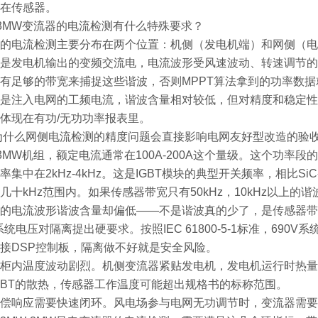
在传感器。
-3MW变流器的电流检测有什么特殊要求？
的电流检测主要分布在两个位置：机侧（发电机端）和网侧（电
是发电机输出的变频交流电，电流波形受风速波动、转速调节的
有足够的带宽来捕捉这些谐波，否则MPPT算法拿到的功率数据
是注入电网的工频电流，谐波含量相对较低，但对精度和稳定性
体现在有功/无功功率报表里。
为什么网侧电流检测的精度问题会直接影响电网友好型改造的验
-3MW机组，额定电流通常在100A-200A这个量级。这个功率
率集中在2kHz-4kHz。这是IGBT模块的典型开关频率，相比S
几十kHz范围内。如果传感器带宽只有50kHz，10kHz以上的谐
的电流波形谐波含量却偏低——不是谐波真的少了，是传感器带
系统电压对隔离提出硬要求。按照IEC 61800-5-1标准，690
接DSP控制板，隔离做不好就是安全风险。
柜内温度波动剧烈。机侧变流器紧贴发电机，发电机运行时热量传
GBT的散热，传感器工作温度可能超出规格书的标称范围。
偿响应需要快速闭环。风电场参与电网无功调节时，变流器需要