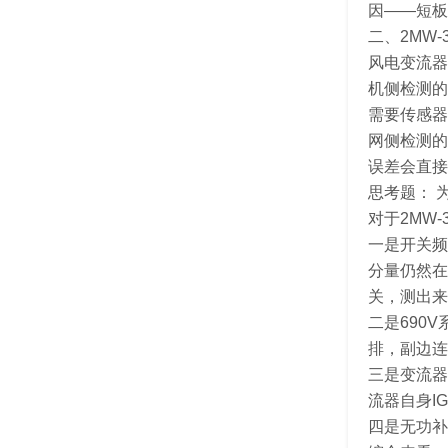
因——短板
二、2MW
风电变流器
机侧检测的
需要传感器
网侧检测的
误差会直接
思考题： 
对于2MW
一是开关频
分量仍然在
关，测出来
二是690V
排，副边连
三是变流器
流器自身I
四是无功补