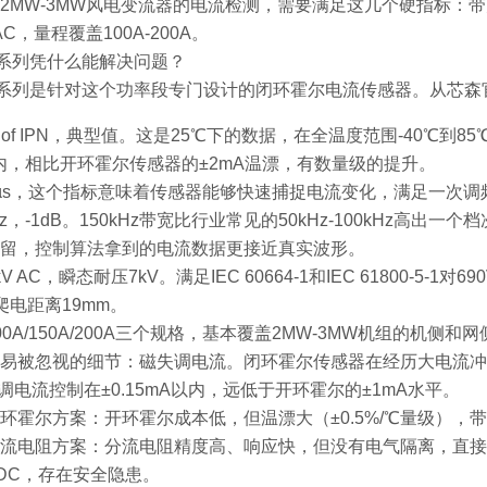
2MW-3MW风电变流器的电流检测，需要满足这几个硬指标：带宽≥1
AC，量程覆盖100A-200A。
A系列凭什么能解决问题？
P23系列是针对这个功率段专门设计的闭环霍尔电流传感器。从
% of IPN，典型值。这是25℃下的数据，在全温度范围-40℃
A以内，相比开环霍尔传感器的±2mA温漂，有数量级的提升。
µs，这个指标意味着传感器能够快速捕捉电流变化，满足一次调
Hz，-1dB。150kHz带宽比行业常见的50kHz-100kHz高出一个档
留，控制算法拿到的电流数据更接近真实波形。
V AC，瞬态耐压7kV。满足IEC 60664-1和IEC 61800-
，爬电距离19mm。
0A/150A/200A三个规格，基本覆盖2MW-3MW机组的机侧和
易被忽视的细节：磁失调电流。闭环霍尔传感器在经历大电流冲
失调电流控制在±0.15mA以内，远低于开环霍尔的±1mA水平。
环霍尔方案：开环霍尔成本低，但温漂大（±0.5%/℃量级），带宽
流电阻方案：分流电阻精度高、响应快，但没有电气隔离，直接
DC，存在安全隐患。