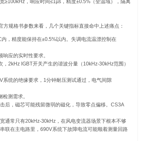
00kHz，响应时间≤1µs，精度±0.5%（全温域），隔离
芯森官方规格书参数来看，几个关键指标直接命中上述痛点：
到85℃内，精度能保持在±0.5%以内。失调电流温漂控制在
频响应的实时性要求。
次，2kHz IGBT开关产生的谐波分量（10kHz-30kHz范围）
5-1对690V系统的绝缘要求，1分钟耐压测试通过，电气间隙
网侧检测需求。
击后，磁芯可能残留微弱的磁化，导致零点偏移。CS3A
通常只有20kHz-30kHz，在风电变流器场景下根本不够
串联在主电路里，690V系统下故障电流可能顺着测量回路