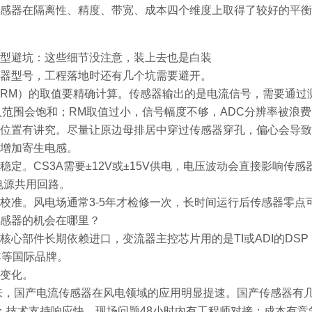
感器在隔离性、精度、带宽、成本四个维度上取得了较好的平衡
型避坑：这些细节没注意，装上去也是白装
器型号，工程落地时还有几个坑需要避开。
RM）的取值要精确计算。传感器输出的是电流信号，需要通过
入范围会饱和；RM取值过小，信号幅度不够，ADC分辨率被浪费
位置有讲究。尽量让原边母排居中穿过传感器穿孔，偏心会导致
增加寄生电感。
稳定。CS3A需要±12V或±15V供电，电压波动会直接影响
动电源共用回路。
校准。风电场通常3-5年才检修一次，长时间运行后传感器零
感器的机会在哪里？
核心部件长期依赖进口，变流器主控芯片用的是TI或ADI的DS
AC等国际品牌。
变化。
以来，国产电流传感器在风电领域的应用明显提速。国产传感器有几
；技术支持响应快，现场问题48小时内有工程师对接；成本有竞争