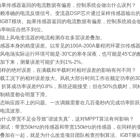
如果传感器返回的电流数据有偏差，控制系统会做出什么误判？
赖准确的电流反馈信号。变流器DSP芯片通过采样传感器输出
IGBT模块。如果传感器返回的电流数据有偏差，控制系统就会做
z，功率响应自然不到位。
陆上风电变流器的电流检测存在多层误差叠加。
感器本身的精度误差。以常见的100A-200A量程闭环霍尔传感
风电场实际运行环境可能是-30℃的寒冬深夜，也可能是45℃的
加下来，测量误差可能扩大到1%-2%。
同样的绝对误差，在满载和半载时对相对误差的影响有何不同？
载工况下的相对误差放大。风机大部分时间工作在额定功率的30%
，折算成功率误差约0.8%，系统还能接受；但在50%负载时，同
制精度都会明显下滑。
态响应跟不上的问题。一次调频需要在几百毫秒内完成功率阶跃
电流波形。
为什么带宽不足会导致"谐波失真"，这对MPPT算法有何影响？
测试：带宽50kHz的传感器和带宽150kHz的传感器，在同样
叠加在一起，就是为什么改造项目团队检查控制算法、IGBT