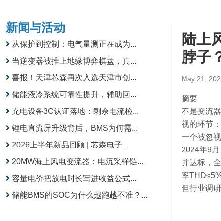
新闻与活动
陆上
从保护到控制：电气量测正在成为...
脖子
当逆变器被推上地缘博弈棋盘，真...
喜报！天津芯森再次入选天津市创...
May 21, 202
储能液冷系统可靠性提升，辅助回...
摘要
充电设备3C认证落地：剩余电流检...
不是变流器
视的环节：
锂电直流屏升级背后，BMS为何需...
一个被忽视
2026上半年新品回顾 | 芯森电子...
2024年
20MW海上风电变流器：电流采样链...
并达标，全
率THD≤5
容量电价把放电时长写进收益公式...
但行业调研
储能BMS的SOC为什么越跑越不准？...