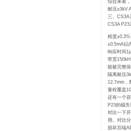
综合来看，
耐压≥3kV 
三、CS3
CS3A 
精度±0.3
±0.5m
响应时间1
带宽150k
能被完整保
隔离耐压3k
12.7mm
量程覆盖10
还有一个容
P23的磁
对比一下开
用。对比分
损坏后端A