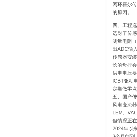
闭环霍尔传
的原因。
四、工程选
选对了传感
测量电阻（
出ADC输
传感器安装
长的母排会
供电电压要
IGBT驱
定期做零点
五、国产传
风电变流器
LEM、V
但情况正在
2024年
3个月能到