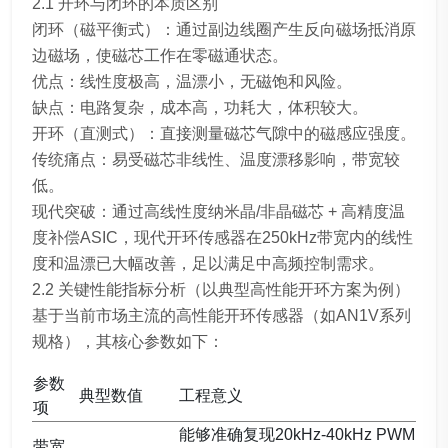
2.1 开环与闭环的本质区别
闭环（磁平衡式）：通过副边线圈产生反向磁场抵消原
边磁场，使磁芯工作在零磁通状态。
优点：线性度极高，温漂小，无磁饱和风险。
缺点：电路复杂，成本高，功耗大，体积较大。
开环（直测式）：直接测量磁芯气隙中的磁感应强度。
传统痛点：易受磁芯非线性、温度漂移影响，带宽较
低。
现代突破：通过高线性度纳米晶/非晶磁芯 + 高精度温
度补偿ASIC，现代开环传感器在250kHz带宽内的线性
度和温漂已大幅改善，足以满足中高频控制需求。
2.2 关键性能指标分析（以典型高性能开环方案为例）
基于当前市场主流的高性能开环传感器（如AN1V系列
规格），其核心参数如下：
参数
典型数值
工程意义
项
能够准确复现20kHz-40kHz PWM
带宽