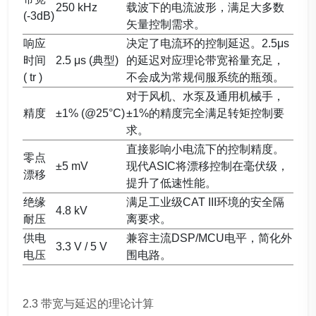
250 kHz
载波下的电流波形，满足大多数
(-3dB)
矢量控制需求。
响应
决定了电流环的控制延迟。2.5μs
时间
2.5 μs (典型)
的延迟对应理论带宽裕量充足，
( tr )
不会成为常规伺服系统的瓶颈。
对于风机、水泵及通用机械手，
精度
±1% (@25°C)
±1%的精度完全满足转矩控制要
求。
直接影响小电流下的控制精度。
零点
±5 mV
现代ASIC将漂移控制在毫伏级，
漂移
提升了低速性能。
绝缘
满足工业级CAT III环境的安全隔
4.8 kV
耐压
离要求。
供电
兼容主流DSP/MCU电平，简化外
3.3 V / 5 V
电压
围电路。
2.3 带宽与延迟的理论计算