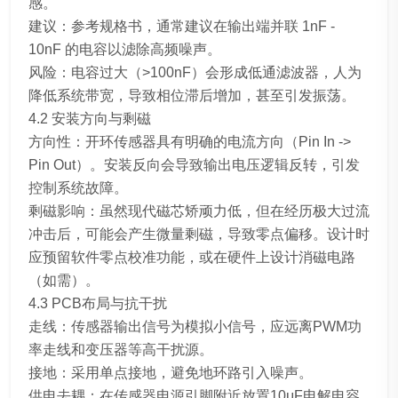
感。
建议：参考规格书，通常建议在输出端并联 1nF -
10nF 的电容以滤除高频噪声。
风险：电容过大（>100nF）会形成低通滤波器，人为
降低系统带宽，导致相位滞后增加，甚至引发振荡。
4.2 安装方向与剩磁
方向性：开环传感器具有明确的电流方向（Pin In ->
Pin Out）。安装反向会导致输出电压逻辑反转，引发
控制系统故障。
剩磁影响：虽然现代磁芯矫顽力低，但在经历极大过流
冲击后，可能会产生微量剩磁，导致零点偏移。设计时
应预留软件零点校准功能，或在硬件上设计消磁电路
（如需）。
4.3 PCB布局与抗干扰
走线：传感器输出信号为模拟小信号，应远离PWM功
率走线和变压器等高干扰源。
接地：采用单点接地，避免地环路引入噪声。
供电去耦：在传感器电源引脚附近放置10μF电解电容