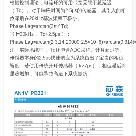
根据控制理论，电流环的可用带宽受限于总延迟
（ Td）。对于响应时间为2.5μs的传感器，其引入的相
位滞后在20kHz基波频率下极小。
Phase Lag≈arctan(2π⋅f⋅Td​)
当 f=20kHz， Td​≈2.5μs 时：
Phase Lag≈arctan(2⋅3.14⋅20000⋅2.5×10−6)≈arctan(0.314)
注：实际系统中， Td还包含ADC采样、计算延迟等。
传感器本身的2.5μs快速响应为系统留出了宝贵的相位
裕度。若使用传统开环传感器（ tr>7μs），相位滞后将
显著增加，可能导致高速下系统振荡。