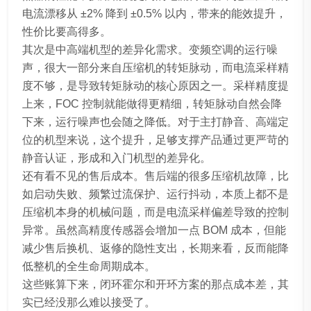
电流漂移从 ±2% 降到 ±0.5% 以内，带来的能效提升，
性价比要高得多。
其次是中高端机型的差异化需求。变频空调的运行噪
声，很大一部分来自压缩机的转矩脉动，而电流采样精
度不够，是导致转矩脉动的核心原因之一。采样精度提
上来，FOC 控制就能做得更精细，转矩脉动自然会降
下来，运行噪声也会随之降低。对于主打静音、高端定
位的机型来说，这个提升，足够支撑产品通过更严苛的
静音认证，形成和入门机型的差异化。
还有看不见的售后成本。售后端的很多压缩机故障，比
如启动失败、频繁过流保护、运行抖动，本质上都不是
压缩机本身的机械问题，而是电流采样偏差导致的控制
异常。虽然高精度传感器会增加一点 BOM 成本，但能
减少售后换机、返修的隐性支出，长期来看，反而能降
低整机的全生命周期成本。
这些账算下来，闭环霍尔和开环方案的那点成本差，其
实已经没那么难以接受了。