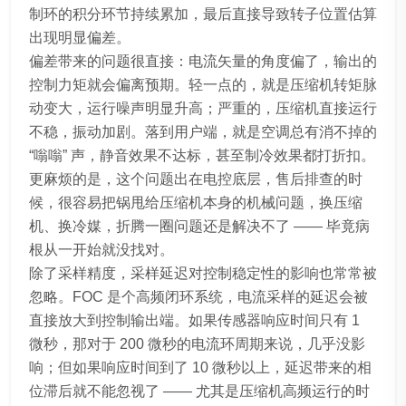
制环的积分环节持续累加，最后直接导致转子位置估算
出现明显偏差。
偏差带来的问题很直接：电流矢量的角度偏了，输出的
控制力矩就会偏离预期。轻一点的，就是压缩机转矩脉
动变大，运行噪声明显升高；严重的，压缩机直接运行
不稳，振动加剧。落到用户端，就是空调总有消不掉的
“嗡嗡” 声，静音效果不达标，甚至制冷效果都打折扣。
更麻烦的是，这个问题出在电控底层，售后排查的时
候，很容易把锅甩给压缩机本身的机械问题，换压缩
机、换冷媒，折腾一圈问题还是解决不了 —— 毕竟病
根从一开始就没找对。
除了采样精度，采样延迟对控制稳定性的影响也常常被
忽略。FOC 是个高频闭环系统，电流采样的延迟会被
直接放大到控制输出端。如果传感器响应时间只有 1
微秒，那对于 200 微秒的电流环周期来说，几乎没影
响；但如果响应时间到了 10 微秒以上，延迟带来的相
位滞后就不能忽视了 —— 尤其是压缩机高频运行的时