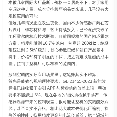
本被几家国际大厂垄断，价格一直居高不下，对于家用
空调这种走量、成本管控极严的品类来说，几乎没有大
规模应用的可能。
但这几年情况正在发生变化。国内不少传感器厂商在芯
片设计、磁芯材料与工艺上持续投入，已经逐步突破了
闭环霍尔的核心技术瓶颈。目前同规格的国产闭环霍尔
方案，精度能做到 ±0.7% 以内，带宽超 200kHz，绝缘
耐压达到 2.5kV 级别，核心参数已经和进口产品基本
持平，价格却有了明显的下探，把之前难以逾越的成本
差，拉到了整机厂可以核算的范围内。
放到空调的实际应用场景里，这笔账其实不难算。
首先是能效合规的硬性要求。GB 21455-2023 新能效
标准已经收紧了实测 APF 与标称值的偏差上限，明确
要求不能超过 3%。现在各地的能效抽检越来越严，传
感器温漂带来的控制误差，很可能让整机的实测能效踩
线，甚至直接不合格。相比花大成本去优化压缩机、换
热器的性能，换用精度更高的电流传感器，把全温域的