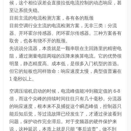
候，这个相位误差会直接拉低电流控制的动态响应，甚
至让系统失稳。
目前主流的电流检测方案，各有各的瓶颈
目前空调行业主流的电流检测方案，无非三类：分流
器、开环霍尔传感器、闭环霍尔传感器。三种方案各有
取舍，也各有绕不开的瓶颈。
先说说分流器，本质就是一颗串联在主回路里的精密电
阻，通过测量电阻两端的压降来换算电流。它的优势很
明显，静态精度高、成本低，是很多入门机型的首选。
但它的短板也同样致命：响应速度太慢，典型值普遍在
1 毫秒以上。
空调压缩机启动的时候，电流峰值能冲到额定值的 6-8
倍，而这个尖峰的持续时间往往只有几十毫秒。分流器
的响应速度，根本来不及捕捉这个瞬态峰值，控制器只
能后知后觉，等过流故障已经发生了，才通过录波看到
问题，保护动作完全滞后。对于变频器的硬件保护来
说，这种延迟，本质上就是只能 “事后追责”，做不到