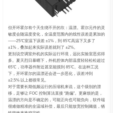
但开环霍尔有个天生绕不开的坎：温漂。霍尔元件的灵
敏度会随温度变化，全温度范围内的线性误差是累加的
——25℃室温下误差 ±1%，到 85℃高温下又多了
±1%，叠加起来实际误差就到了 ±2%。
更别说空调室外机的实际运行环境，远比实验室恶劣得
多。夏天烈日暴晒下，外机腔体内部温度轻轻松松超过
65℃，功率器件附近甚至能摸到 85℃。在这种工况
下，开环霍尔的温漂还会进一步恶化，误差冲到
±2.5% 以上都很常见。
对于需要长期低频运行的压缩机来说，这个级别的漂
移，足够让 FOC 控制算法直接 “跑偏”。更麻烦的是，
温漂的方向是不确定的，可能正向也可能负向，软件端
很难做精准的全温域补偿，最后只能放宽控制阈值，牺
牲能效来换稳定性。