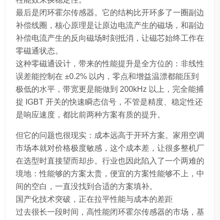
最后是闭环霍尔传感器。它的结构比开环多了一圈副边
补偿线圈，核心原理是让原边电流产生的磁场，和副边
补偿电流产生的反向磁场时刻抵消，让磁芯始终工作在
零磁通状态。
这种零磁通设计，带来的性能提升是全方位的：非线性
误差能控制在 ±0.2% 以内，零点和增益温漂都能压到
极低的水平，带宽更是能做到 200kHz 以上，完全能捕
捉 IGBT 开关的快速瞬态信号，不管是精度、稳定性还
是响应速度，都比前两种方案有质的提升。
但它的问题也很现实：成本远高于开环方案。家用空调
市场本就对价格极度敏感，这个成本差，让很多整机厂
在选型时直接望而却步。行业也因此陷入了一个两难的
境地：性能够的方案太贵，便宜的方案性能够不上，中
间的空白，一直没找到合适的方案填补。
国产化技术突破，正在拉平性能与成本的差距
过去很长一段时间，高性能闭环霍尔传感器的市场，基